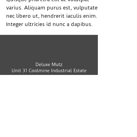
varius. Aliquam purus est, vulputate
nec libero ut, hendrerit iaculis enim.
Integer ultricies id nunc a dapibus.
Deluxe Mutz
Unit 31 Coolmine Industrial Estate
Blanchardstown, Dublin 15
Phone
016971472
Monda
09:00 AM - 06:00 PM